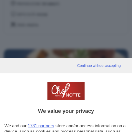
PREPARAZIONE:
50 MINUTI
DIFFICOLTÀ:
FACILE
TEMA:
PASTA
Continue without accepting
We value your privacy
We and our
1731 partners
store and/or access information on a
device, such as cookies and process personal data, such as