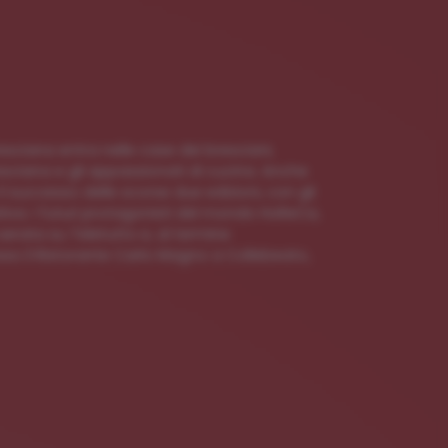
esciana entra nelle case dei bresciani,
resciana e gli appassionati di cucina. Anche
il successo delle scorse due edizioni, con gli
ativa. I futuri protagonisti del mondo HoReCa,
serata su Teletutto e, al termine
resso il Ristorante Carlo Magno a Collebeato,