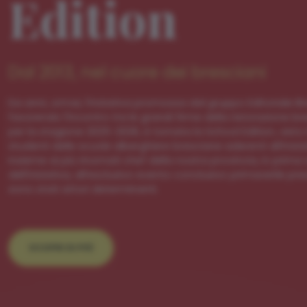
Edition
Dal 2013, nel cuore dei bresciani
Da anni, ormai, l'iniziativa promossa dal gruppo Editoriale Br
favorendo l'incontro tra le grandi firme della ristorazione b
per la stagione 2025-2026, è tornata la School Edition, visto 
studenti delle scuole alberghiere bresciane aderenti all’inizi
insieme ai più rinomati chef della nostra provincia, in prima 
dell'iniziativa, all’esclusivo evento conclusivo primaverile p
sono stati attori determinanti.
SCOPRI DI PIÙ