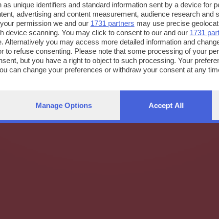
 as unique identifiers and standard information sent by a device for 
ntent, advertising and content measurement, audience research and 
 your permission we and our
1731 partners
may use precise geolocat
ugh device scanning. You may click to consent to our and our
1731 par
. Alternatively you may access more detailed information and chang
or to refuse consenting. Please note that some processing of your p
nsent, but you have a right to object to such processing. Your preferen
You can change your preferences or withdraw your consent at any time
ng the
privacy policy
button at the bottom of the webpage.
Manage Options
Accept All