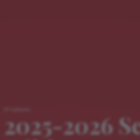
a
13
edizione
2025-2026 S