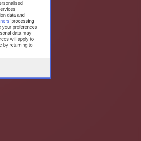
personalised
services
ion data and
tners
’ processing
e your preferences
ersonal data may
ces will apply to
 by returning to