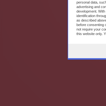
personal data, such
advertising and co
development. With
identification thro
as described above
before consenting 
not require your co
this website only. 
this site and clicki