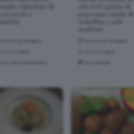
niglio riduzione di
olio EVO gelato di
ezzemolo e
peperone cialda di
quirizia.
semolino e sale
maldom.
PREPARAZIONE:
30 MINUTI
PREPARAZIONE:
40 MINUTI
DIFFICOLTÀ:
MEDIA
DIFFICOLTÀ:
MEDIA
TEMA:
IL PIATTO DELLE FESTE
TEMA:
SECONDI