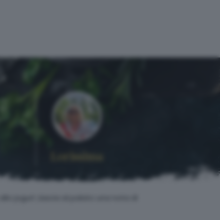
Lorissima
llo jogurt ,lascia al palato una nota di