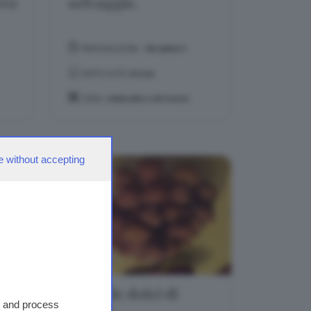
rro
selvaggio.
PREPARAZIONE:
-55 MINUTI
DIFFICOLTÀ:
FACILE
TEMA:
VERDURE E ORTAGGI
e without accepting
on
Frittelle dolci di
s and process
patate