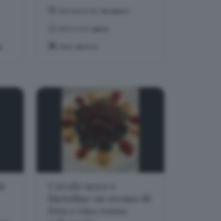
PREPARAZIONE:
40 MINUTI
DIFFICOLTÀ:
MEDIA
A
TEMA:
FRUTTA
le
Cavolo nero e
bietoline su crema di
feta e riso rosso