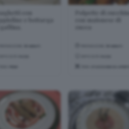
aghetti con
Polpette di zucchi
ppioline e bottarga
con maionese di
 gallina.
zucca
PREPARAZIONE:
30 MINUTI
PREPARAZIONE:
30 MINUTI
DIFFICOLTÀ:
FACILE
DIFFICOLTÀ:
FACILE
TEMA:
PRIMI
TEMA:
STUZZICHINI DA APERI