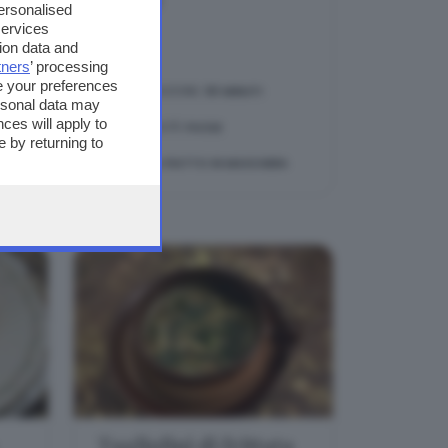
personalised
services
ion data and
tners
’ processing
e your preferences
PREPARAZIONE:
30 MINUTI
ersonal data may
ces will apply to
DIFFICOLTÀ:
FACILE
 by returning to
TEMA:
IL PIATTO IN MASCHERA
Tagliolini di frittata