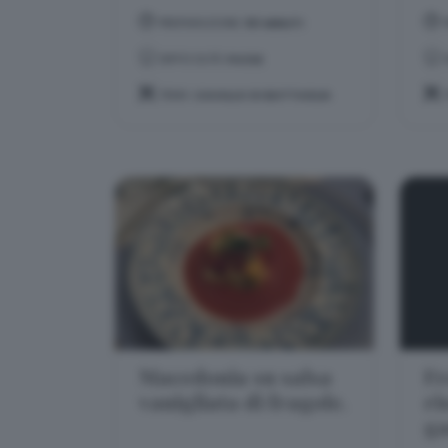
PREPARAZIONE:
50 MINUTI
DIFFICOLTÀ:
FACILE
TEMA:
CAVALLO DI BATTAGLIA
Macedonia su salsa
Fr
vanigliata di fragole.
ri
ga