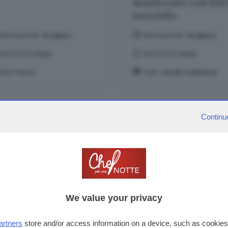
mantecato con bu
nocciola.
PREPARAZIONE:
30 MINUTI
PREPARAZIONE:
35 MINUTI
DIFFICOLTÀ:
FACILE
DIFFICOLTÀ:
FACILE
TEMA:
PASTA
TEMA:
SALUMI, FORMAGGI
Continu
We value your privacy
icche di salamella
Filetto di maiale c
artners
store and/or access information on a device, such as cookie
 fonduta di grana
salsa di castagne