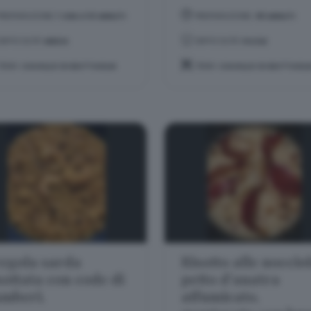
PREPARAZIONE:
1 ORA E 10 MINUTI
PREPARAZIONE:
45 MINUTI
DIFFICOLTÀ:
MEDIA
DIFFICOLTÀ:
FACILE
TEMA:
CAVALLO DI BATTAGLIA
TEMA:
CAVALLO DI BATTAGLI
egola sarda
Risotto alle noccio
sottata con code di
petto d'anatra
mberi.
affumicato,