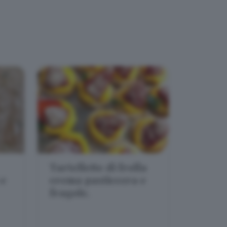
Tartellette di frolla
 e
crema pasticcera e
fragole.