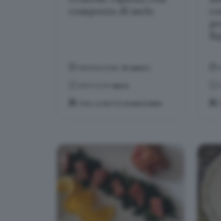
composta di mele
co
pr
li
PREPARAZIONE:
40 MINUTI
DIFFICOLTÀ:
MEDIA
TEMA:
IL PIATTO IN MASCHERA