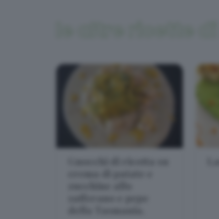
le altre ricette d
Gnocchi di ricotta su
La
crema di patate e
zucchine allo
zafferano e pepe
della Tasmania.