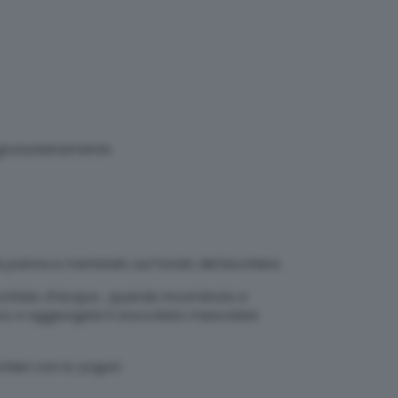
to grossolanamente
 panna e mettetelo sul fondo del bicchiere.
cucchiaio d'acqua , quando incomincia a
uoco e aggiungete il cioccolato mescolare
hieri con lo yogurt.