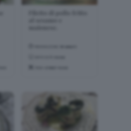
ne
Filetto di pollo fritto
al sesamo e
maionese.
PREPARAZIONE:
30 MINUTI
DIFFICOLTÀ:
FACILE
TIVO
TEMA:
STREET FOOD