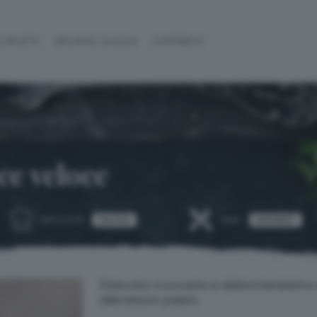
 RICETTE
ARCHIVIO CUOCHI
CONTRIBUTI
ce veloce
FACILE
DESSERT
DIFFICOLTÀ:
TEMA:
Il biscotto croccante si abbina benissimo a
delicatezza. palato