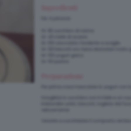
Ingredienti
Per 4 persone
Gr: 80 zucchero di canna
Gr: 40 miele di acacia
Gr: 100 cioccolato fondente a scaglie
Gr: 120 biscotti oro Saiva sbriciolati mol
Gr: 150 yogurt greco
Gr: 50 panna
Preparazione
Per prima cosa mescolate lo yogurt con la
Sciogliete lo zucchero con il miele e un 
imbiondire unite i biscotti, togliete dal f
velocemente.
Versate a cucchiaiate il composto nei bicc