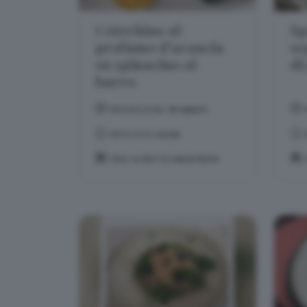
Cotechino al
Sp
profumo d'arancia
se
su spinacino al
di
burro
PREPARAZIONE:
30 MINUTI
DIFFICOLTÀ:
FACILE
TEMA:
IL PIATTO DELLE FESTE