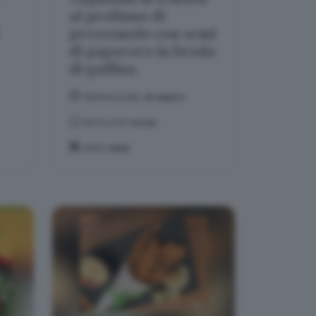
al profumo di
prezzemolo con semi
di papavero in brodo
di gallina.
PREPARAZIONE:
30 MINUTI
DIFFICOLTÀ:
FACILE
TEMA:
PRIMI