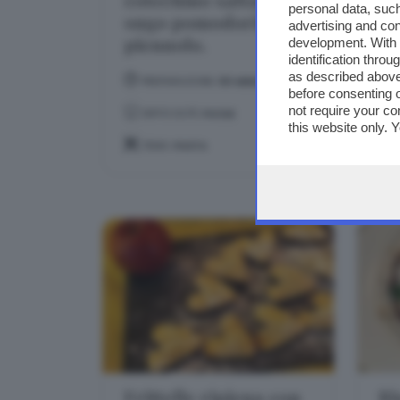
personal data, such
sugo pomodorini del
e 
advertising and co
piennolo.
development. With
identification thro
as described above
PREPARAZIONE:
50 MINUTI
before consenting 
not require your co
DIFFICOLTÀ:
FACILE
this website only. 
this site and clicki
TEMA:
PASTA
Frittelle ripiena con
Ri