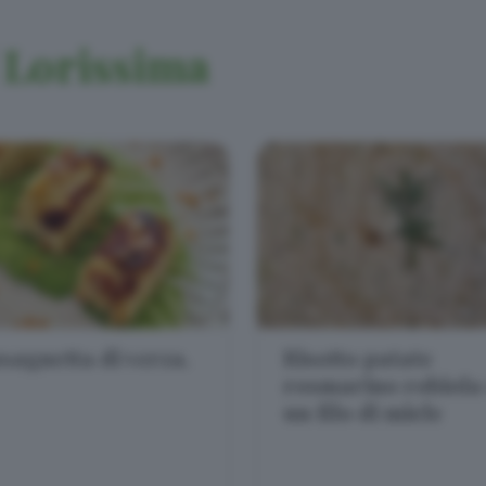
Lorissima
i
sagnetta di verza.
Risotto patate
rosmarino robiola
un filo di miele