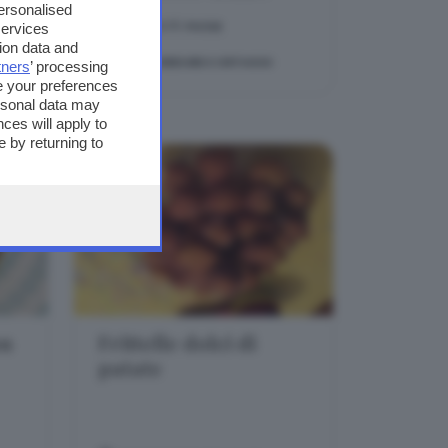
personalised
DIFFICOLTÀ:
FACILE
services
ion data and
TEMA:
VERDURE E ORTAGGI
tners
’ processing
e your preferences
ersonal data may
ces will apply to
 by returning to
on
Frittelle dolci di
patate