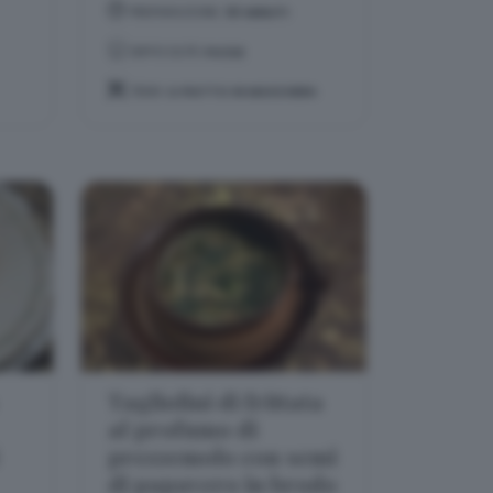
PREPARAZIONE:
30 MINUTI
DIFFICOLTÀ:
FACILE
TEMA:
IL PIATTO IN MASCHERA
Tagliolini di frittata
al profumo di
prezzemolo con semi
di papavero in brodo