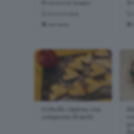
PREPARAZIONE:
50 MINUTI
DIFFICOLTÀ:
FACILE
TEMA:
PASTA
Frittelle ripiena con
Ri
composta di mele
co
pr
li