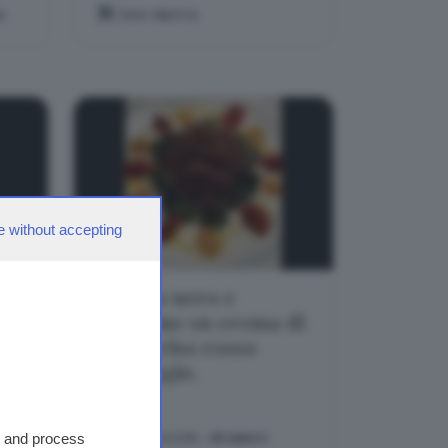
A
TEMA:
FRUTTA
e without accepting
le
Cavolo nero e
bietoline su crema di
feta e riso rosso
rro
selvaggio.
PREPARAZIONE:
-55 MINUTI
s and process