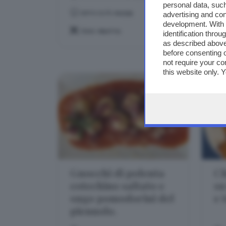
personal data, such
DIFFICOLTÀ:
FACILE
advertising and co
development. With
TEMA:
FRUTTA
identification thro
as described above
before consenting 
not require your co
this website only. 
this site and clicki
Gnocchi di polenta
Ch
cotechino saltato e
su
sugo pomodorini del
e 
piennolo.