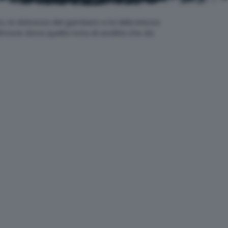
ato, la dolcezza del gambero e la delicatezza
il limone dona quella nota di acidità che da