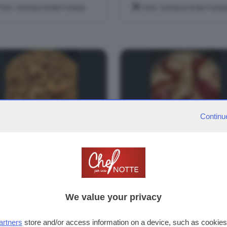
TEMA:
CAVALLO DI BATTAGLIA
TEMA:
CAVALLO DI BATTAGLI
Continu
egola sarda
Risotto alle noccio
sottata con code di
petto d'anatra
mberi.
affumicato,
mantecato con bu
We value your privacy
nocciola.
PREPARAZIONE:
30 MINUTI
PREPARAZIONE:
35 MINUTI
artners
store and/or access information on a device, such as cookie