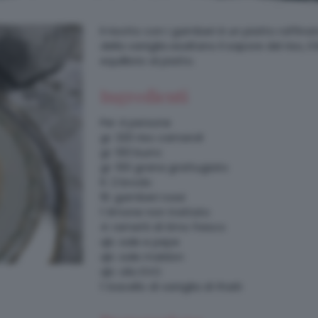
Il risotto con i gamberi è un piatto raffin
della vaniglia esaltano il sapore del riso, 
equilibrio al piatto.
Ingredienti
Per 4 persone
gr: 320 riso carnaroli
gr: 100 burro
gr: 100 grana grattugiato
lt: 2 brodo
16: gamberi rossi
1: limone non trattato
4: rametti di timo fresco
qb: sale e pepe
qb: sale maldon
qb: olio EVO
1: bacello di vaniglia di thaiti