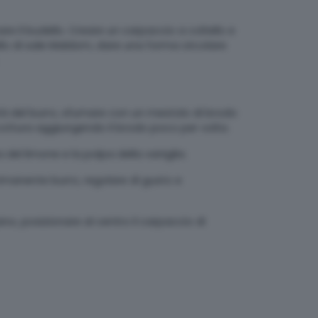
are il budello. Creare un carpaccio a coltello e
ello di sale Maldom, dare una forma circolare
età del burro, sfumare con un mestolo di brodo
 cottura aggiungendo il brodo poco per volta.
del limone e la polpa della vaniglia.
rimanente burro, regolare di gusto e
iano, posizionare al centro il carpaccio di