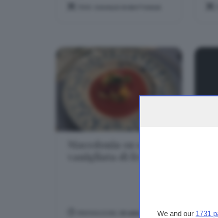
TEMA:
CAVALLO DI BATTAGLIA
Macedonia su salsa
Fr
vanigliata di fragole.
ri
ga
PREPARAZIONE:
30 MINUTI
We and our
1731 p