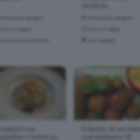
maldom.
PREPARAZIONE:
30 MINUTI
PREPARAZIONE:
40 MINUTI
DIFFICOLTÀ:
MEDIA
DIFFICOLTÀ:
MEDIA
TEMA:
IL PIATTO DELLE FESTE
TEMA:
SECONDI
aghetti con
Polpette di zucchi
ppioline e bottarga
con maionese di