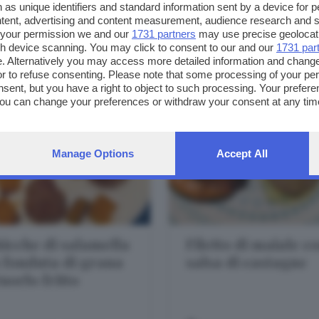
 as unique identifiers and standard information sent by a device for 
DIFFICOLTÀ:
FACILE
DIFFICOLTÀ:
FACILE
ntent, advertising and content measurement, audience research and 
 your permission we and our
1731 partners
may use precise geolocat
TEMA:
PASTA
TEMA:
SALUMI, FORMAGGI
ugh device scanning. You may click to consent to our and our
1731 par
. Alternatively you may access more detailed information and chang
or to refuse consenting. Please note that some processing of your p
nsent, but you have a right to object to such processing. Your preferen
You can change your preferences or withdraw your consent at any time
ng the
privacy policy
button at the bottom of the webpage.
Manage Options
Accept All
icche di salamella
Filetto di maiale c
 fonduta di grana
salsa di castagne
tuorlo fritto