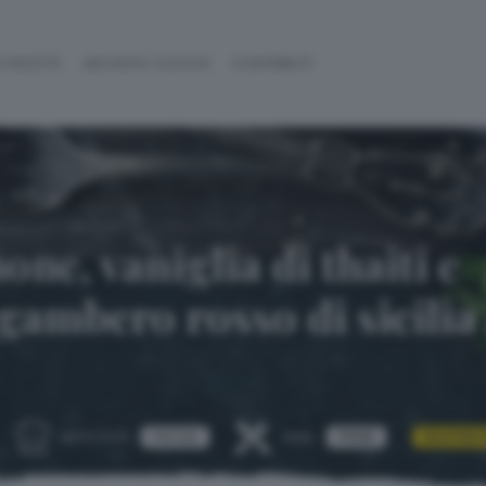
 RICETTE
ARCHIVIO CUOCHI
CONTRIBUTI
one, vaniglia di thaiti e
gambero rosso di sicilia 
FACILE
PRIMI
GLUTEN 
DIFFICOLTÀ:
TEMA: