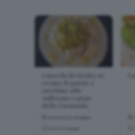
Gnocchi di ricotta su
La
crema di patate e
zucchine allo
zafferano e pepe
della Tasmania.
PREPARAZIONE:
50 MINUTI
DIFFICOLTÀ:
FACILE