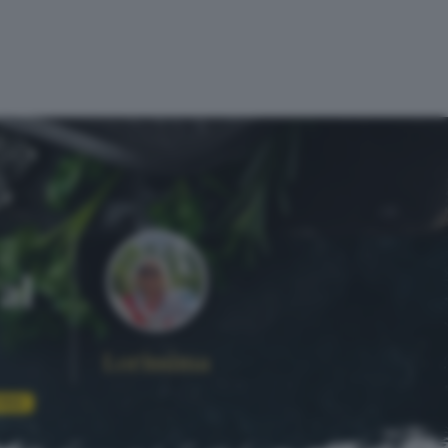
al
Lorissima
FREE