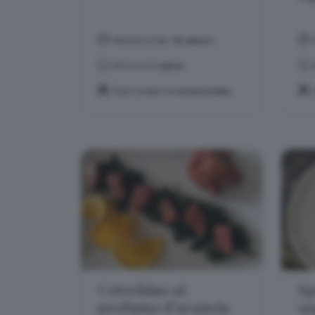
PREPARAZIONE:
40 MINUTI
DIFFICOLTÀ:
MEDIA
TEMA:
IL PIATTO IN MASCHERA
Cotechino al
Sp
profumo d'arancia
se