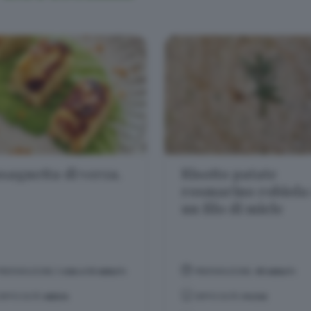
sagnetta di verza.
Risotto patate
rosmarino robiola
un filo di miele
PREPARAZIONE:
1 ORA E 10 MINUTI
PREPARAZIONE:
45 MINUTI
DIFFICOLTÀ:
MEDIA
DIFFICOLTÀ:
FACILE