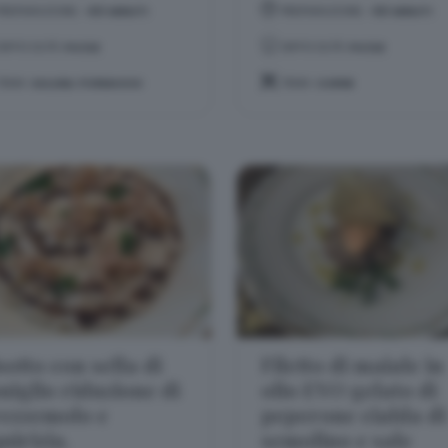
PREPARAZIONE:
-60 MINUTI
PREPARAZIONE:
-50 MINUTI
DIFFICOLTÀ:
FACILE
DIFFICOLTÀ:
FACILE
TEMA:
SALUMI, FORMAGGI
TEMA:
CARNE
sotto con sella di
Filetto di maiale in
niglio riduzione di
olio EVO gelato di
ezzemolo e
peperone cialda di
quirizia.
semolino e sale