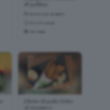
di gallina.
PREPARAZIONE:
30 MINUTI
DIFFICOLTÀ:
FACILE
TEMA:
PRIMI
ne
Filetto di pollo fritto
al sesamo e