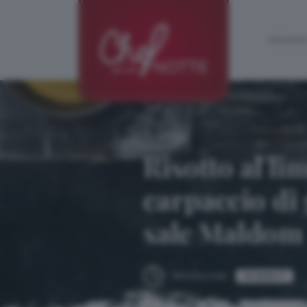
ARCHIVIO
ricetta:
Risotto al lim
carpaccio di 
sale Maldom
30 MINUTI
PREPARAZIONE: