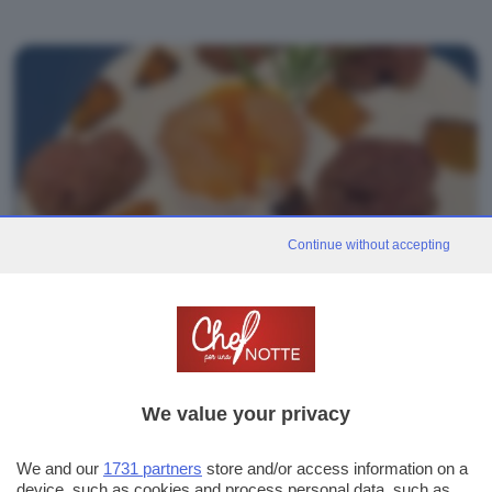
Continue without accepting
Chicche di salamella su fonduta di
grana e tuorlo fritto
We value your privacy
PREPARAZIONE:
-60 MINUTI
We and our
1731 partners
store and/or access information on a
device, such as cookies and process personal data, such as