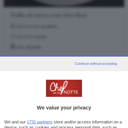
Pollo al curry con riso thai.
PREPARAZIONE:
30 MINUTI
DIFFICOLTÀ:
FACILE
TEMA:
SECONDI
Continue without accepting
We value your privacy
We and our
1731 partners
store and/or access information on a
device, such as cookies and process personal data, such as