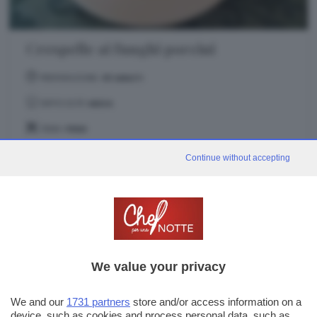
Crespelle ai funghi porcini
PREPARAZIONE:
40 MINUTI
DIFFICOLTÀ:
MEDIA
TEMA:
PRIMI
Continue without accepting
We value your privacy
We and our
1731 partners
store and/or access information on a
device, such as cookies and process personal data, such as