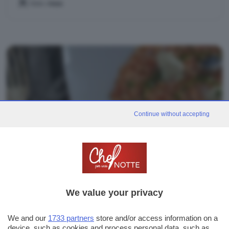
TEMA:
PRIMI
Continue without accepting
We value your privacy
Risotto ai pomodori confit, pesto
leggero, alici e burrata
We and our
1733 partners
store and/or access information on a
device, such as cookies and process personal data, such as