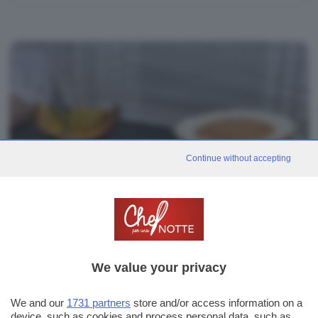
Continue without accepting
Millefoglie di chantilly al passion
We value your privacy
fruit
We and our
1731 partners
store and/or access information on a
PREPARAZIONE:
1 ORA
device, such as cookies and process personal data, such as