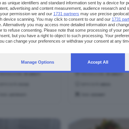
 as unique identifiers and standard information sent by a device for 
ntent, advertising and content measurement, audience research and 
 your permission we and our
1731 partners
may use precise geolocat
ugh device scanning. You may click to consent to our and our
1731 par
. Alternatively you may access more detailed information and chang
or to refuse consenting. Please note that some processing of your p
nsent, but you have a right to object to such processing. Your preferen
anita al Campari
Biancomangiare al
You can change your preferences or withdraw your consent at any time
n spiedini di pesce
mandorle con frutt
ng the
privacy policy
button at the bottom of the webpage.
ada croccante
rossi
Manage Options
Accept All
PREPARAZIONE:
30 MINUTI
PREPARAZIONE:
40 MINUTI
DIFFICOLTÀ:
FACILE
DIFFICOLTÀ:
MEDIA
TEMA:
ANTIPASTI
TEMA:
DESSERT