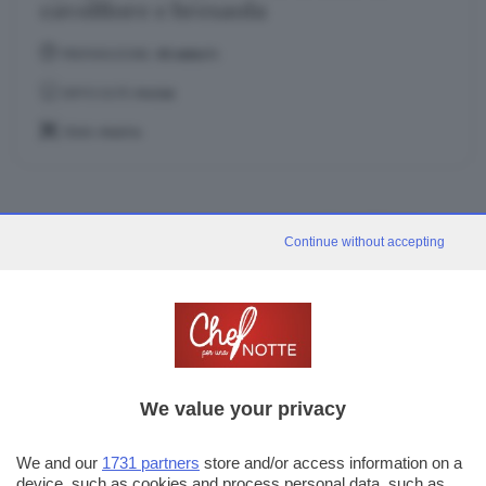
cavolfiore e bresaola
PREPARAZIONE:
45 MINUTI
DIFFICOLTÀ:
FACILE
TEMA:
PASTA
Continue without accepting
We value your privacy
We and our
1731 partners
store and/or access information on a
device, such as cookies and process personal data, such as