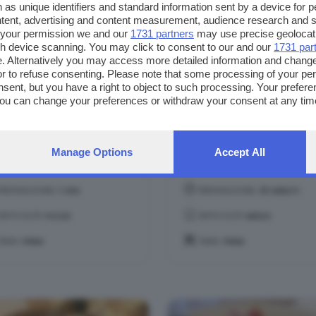
 as unique identifiers and standard information sent by a device for 
ntent, advertising and content measurement, audience research and 
 your permission we and our
1731 partners
may use precise geolocat
ugh device scanning. You may click to consent to our and our
1731 par
. Alternatively you may access more detailed information and chang
or to refuse consenting. Please note that some processing of your p
nsent, but you have a right to object to such processing. Your preferen
You can change your preferences or withdraw your consent at any time
ng the
privacy policy
button at the bottom of the webpage.
occhi di patate &
Risotto alla
stagne
melagrana e porr
Manage Options
Accept All
croccante
PREPARAZIONE:
1 ORA
PREPARAZIONE:
30 MINUTI
DIFFICOLTÀ:
FACILE
DIFFICOLTÀ:
MEDIA
TEMA:
PRIMI
TEMA:
PRIMI