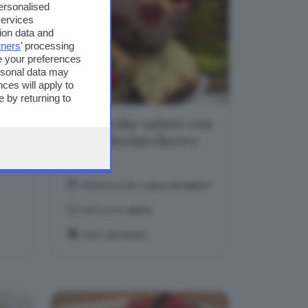
personalised
services
ion data and
tners
’ processing
e your preferences
ersonal data may
ces will apply to
 by returning to
Plum cake salato con
o
pomodorini cherry
PREPARAZIONE:
1 ORA E 20 MINUTI
DIFFICOLTÀ:
MEDIA
TEMA:
ANTIPASTI