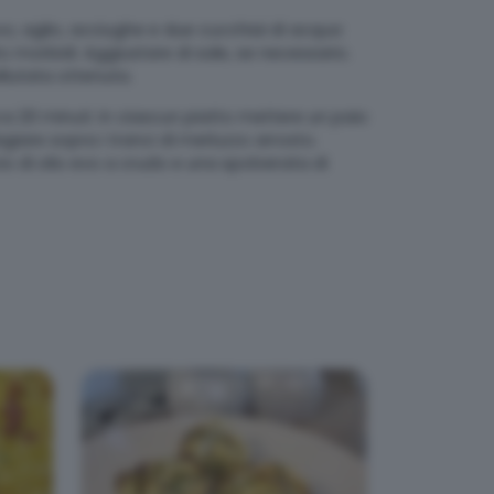
evo, aglio, acciughe e due cucchiai di acqua
to morbidi. Aggiustare di sale, se necessario.
ellutata ottenuta.
rca 20 minuti. In ciascun piatto mettere un paio
agiare sopra i tranci di merluzzo arrosto.
io di olio evo a crudo e una spolverata di