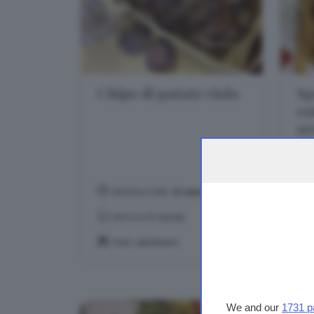
Chips di patate viola
Sp
co
se
li
cr
PREPARAZIONE:
20 MINUTI
DIFFICOLTÀ:
FACILE
TEMA:
ANTIPASTI
We and our
1731 p