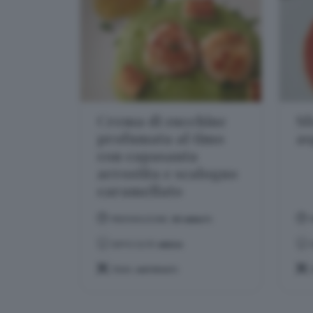
Crema di zucchine
Sf
profumata al timo
as
con capasanta
arrostita e scalogno
caramellato
PREPARAZIONE:
30 MINUTI
DIFFICOLTÀ:
MEDIA
TEMA:
ANTIPASTI