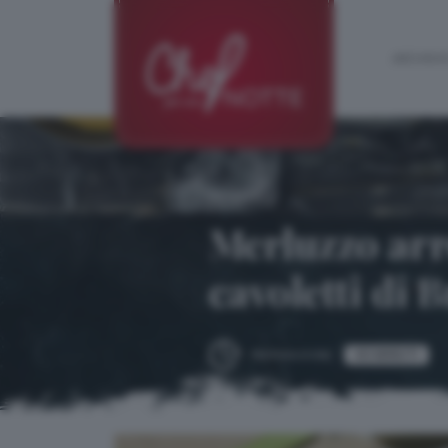
ARCHIVIO
ricetta:
Merluzzo arr
cavoletti di 
40 MINUTI
PREPARAZIONE: