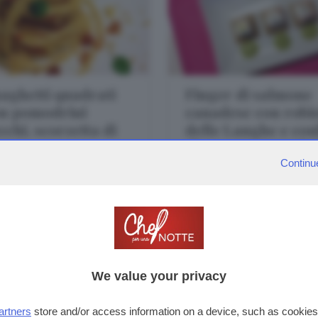
aghetti quadrati
Finger di salmone
n pomodrini
canadese con robi
cchi, scorzetta di
delle Langhe e cou
mone e pane
di peperone verde
occante
Continu
PREPARAZIONE:
30 MINUTI
PREPARAZIONE:
30 MINUTI
DIFFICOLTÀ:
FACILE
DIFFICOLTÀ:
FACILE
TEMA:
PRIMI
TEMA:
ANTIPASTI
We value your privacy
artners
store and/or access information on a device, such as cookie