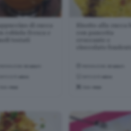
ppuccino di zucca
Risotto alla zucca 
n robiola fresca e
con pancetta
noli tostati
croccante e
cioccolato fondent
PREPARAZIONE:
50 MINUTI
PREPARAZIONE:
30 MINUTI
DIFFICOLTÀ:
MEDIA
DIFFICOLTÀ:
MEDIA
TEMA:
PRIMI
TEMA:
PRIMI