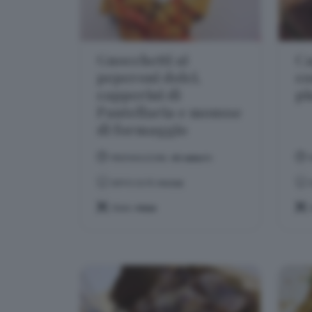
Gnocchetti ai
Ca
peperoni dolci,
co
capperini di
pi
Pantellaria e mousse
di formaggio
PREPARAZIONE:
40 MINUTI
DIFFICOLTÀ:
FACILE
TEMA:
PRIMI