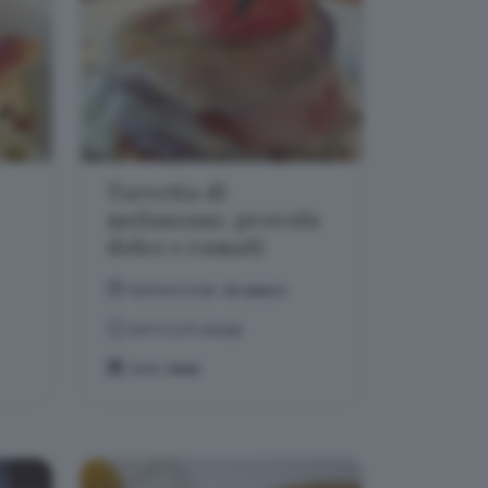
Torretta di
melanzane, provola
dolce e ramati
PREPARAZIONE:
40 MINUTI
DIFFICOLTÀ:
FACILE
TEMA:
PRIMI