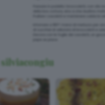
Passare in padella i broccoletti, con olio 
della loro cottura, sino a che risultino mol
Frullare i cavoletti e mantenere calda la v
Infornare a 180° i tranci di merluzzo per ci
di cucchiai di vellutata di broccoletti e ad
Decora con le foglie dei cavoletti, un gocc
pepe se piace.
silviacongiu
i