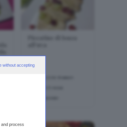
Piccatine di lonza
ola
all'uva
lis
e without accepting
PREPARAZIONE:
15 MINUTI
DIFFICOLTÀ:
FACILE
TEMA:
SECONDI
s and process