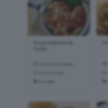
la parmigiana in
Sa
teglia
PREPARAZIONE:
30 MINUTI
DIFFICOLTÀ:
FACILE
TEMA:
PRIMI