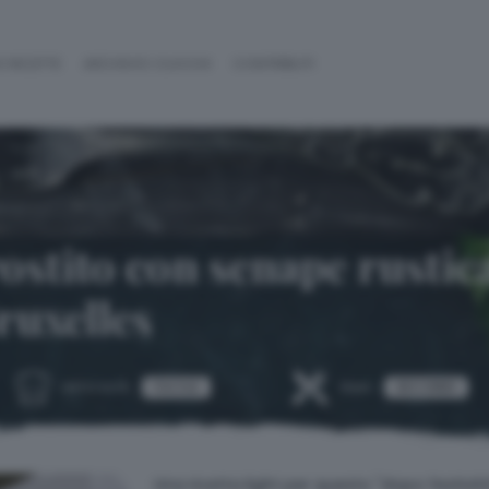
 RICETTE
ARCHIVIO CUOCHI
CONTRIBUTI
ostito con senape rustica
Bruxelles
FACILE
SECONDI
DIFFICOLTÀ:
TEMA:
Una ricetta light per questo "dopo festivit