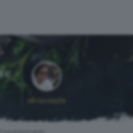
 e
silviacongiu
à" ma di sicuro gusto..