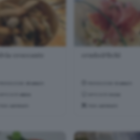
lvia croccante
crudo&fichi
PREPARAZIONE:
45 MINUTI
PREPARAZIONE:
10 MINUTI
DIFFICOLTÀ:
MEDIA
DIFFICOLTÀ:
FACILE
TEMA:
ANTIPASTI
TEMA:
ANTIPASTI