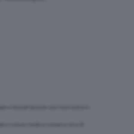
ape e lasciarli riposare una mezz’oretta in
lali a cottura media e conserva circa 16