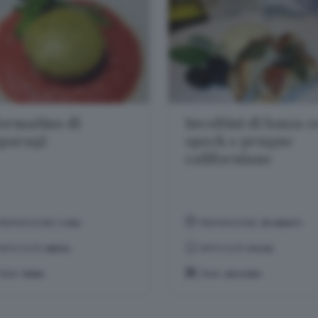
ormatino di
Involtini di lonza 
paragi
speck e prugne
californiane
PREPARAZIONE:
1 ORA
PREPARAZIONE:
20 MINUTI
DIFFICOLTÀ:
MEDIA
DIFFICOLTÀ:
FACILE
TEMA:
PRIMI
TEMA:
SECONDI