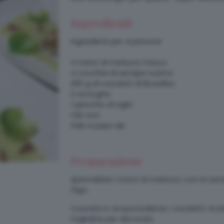
Ingredienti
Ingredienti per 4 persone
4 tranci di merluzzo fresco
4 cucchiai di senape rustica
200 g di cavoletti di Bruxelles
2 acciughe
1 spicchio di aglio
Olio evo
Sale e pepe qb.
Preparazione
Spennellare i tranci di merluzzo con la sen
frigo.
Cuocere in acqua bollente i cavoletti. Sco
foglioline per decorare.