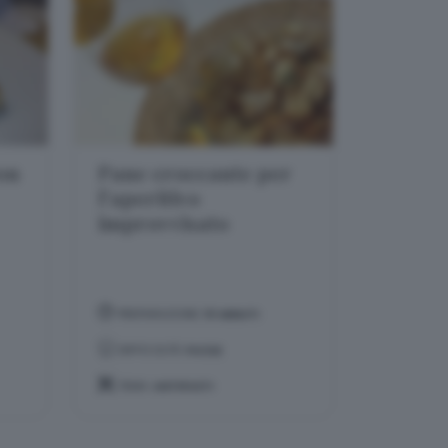
con
Pane croccante per
l'aperitivo
improvvisato
PREPARAZIONE:
10 MINUTI
DIFFICOLTÀ:
FACILE
TEMA:
ANTIPASTI