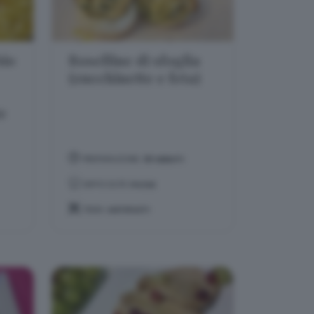
bio
Roselline di sfoglia
(zucchinette e feta)
e
PREPARAZIONE:
30 MINUTI
DIFFICOLTÀ:
FACILE
TEMA:
ANTIPASTI