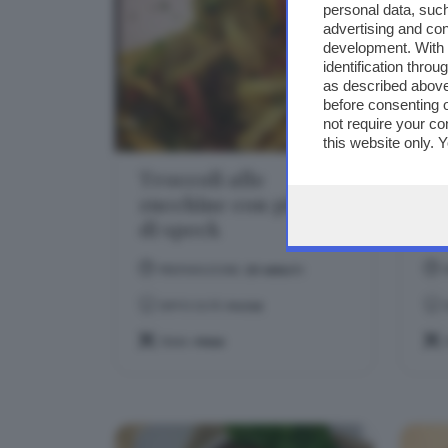
personal data, such
advertising and co
development. With
identification thro
as described above
before consenting 
not require your co
this website only. 
this site and clicki
Troccoli alle
Gn
zucchine con pistilli
ca
di speck
PREPARAZIONE:
20 MINUTI
DIFFICOLTÀ:
FACILE
TEMA:
PRIMI