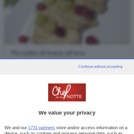
Piccatine di lonza all'uva
PREPARAZIONE:
15 MINUTI
Continue without accepting
DIFFICOLTÀ:
FACILE
TEMA:
SECONDI
We value your privacy
We and our
1731 partners
store and/or access information on a
device, such as cookies and process personal data, such as