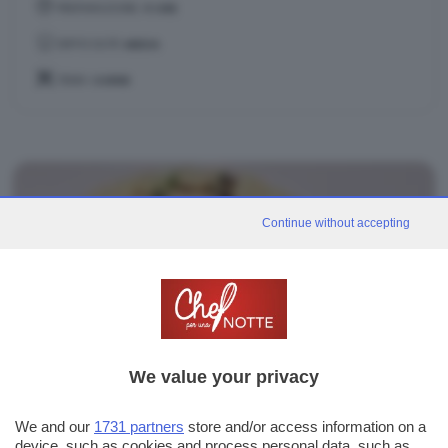
PREPARAZIONE:
4 ORE
DIFFICOLTÀ:
MEDIA
TEMA:
CARNE
Continue without accepting
We value your privacy
We and our
1731 partners
store and/or access information on a
device, such as cookies and process personal data, such as