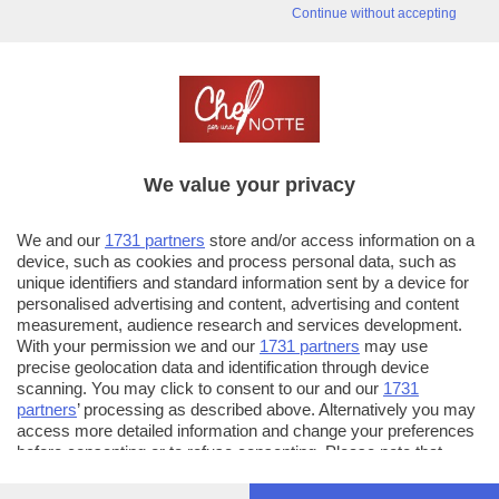
Continue without accepting
ISTITUTO OLIVELLI PUTELLI
School Edition 2026 - 3^
puntata
We value your privacy
28 febbraio 2026, 20:00
We and our
1731 partners
store and/or access information on a
device, such as cookies and process personal data, such as
unique identifiers and standard information sent by a device for
CENTRO BONSIGNORI
personalised advertising and content, advertising and content
measurement, audience research and services development.
School Edition 2026 - 2^
With your permission we and our
1731 partners
may use
puntata
precise geolocation data and identification through device
scanning. You may click to consent to our and our
1731
partners
’ processing as described above. Alternatively you may
21 febbraio 2026, 20:00
access more detailed information and change your preferences
before consenting or to refuse consenting. Please note that
some processing of your personal data may not require your
consent, but you have a right to object to such processing. Your