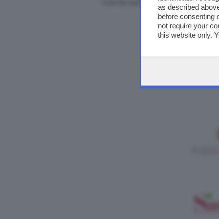
Con la conduzione di
Clara Campl
as described above
before consenting 
not require your co
this website only. 
this site and clicki