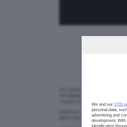
Per il quinto appuntamento col fo
del
Cfp Zanardelli
di Clusane d’I
mousse di mascarpone e limone, 
We and our
1731 p
personal data, such
Dall’aula magna di Cast, anche la
advertising and co
pillola didattica di chef
Angelo G
development. With
identification thro