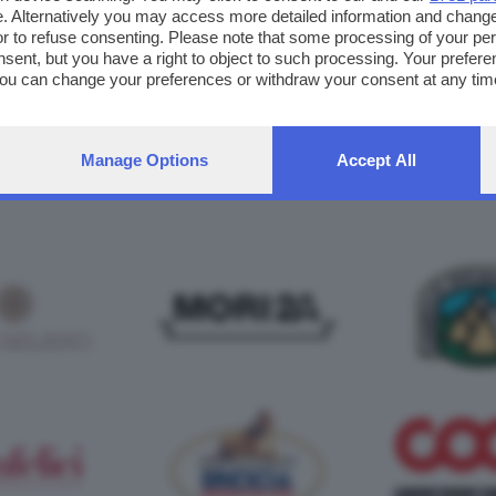
ani e Davide Briosi,
su Teletutto – canale 16 e su teletutto.it.
. Alternatively you may access more detailed information and chang
or to refuse consenting. Please note that some processing of your p
nsent, but you have a right to object to such processing. Your preferen
You can change your preferences or withdraw your consent at any time
ng the
privacy policy
button at the bottom of the webpage.
sponsor dell'iniziativa:
Manage Options
Accept All