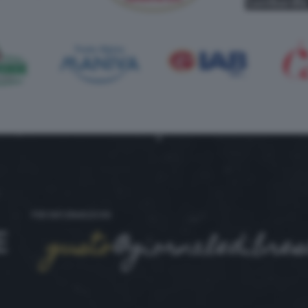
PER INFORMAZIONI
gusto
@giornaledibresc