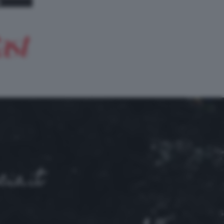
ia.it