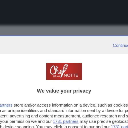
IN COLLABORAZIONE CON:
Continu
rmat televisivo settimanale di Chef per una notte, protagonisti
We value your privacy
seo insieme a chef Andrea Leali, per proporre la ricetta
Crocca
coulis di lamponi e spugna di basilico
.
artners
store and/or access information on a device, such as cookie
 as unique identifiers and standard information sent by a device for 
 ricetta del pre-sigla di chef
Beppe Maffioli
,
Tataki di manzo
ntent, advertising and content measurement, audience research and 
hilardi
, executive di Cast,
Turbante di tiramisù con fiamma d
 your permission we and our
1731 partners
may use precise geolocat
ugh device scanning. You may click to consent to our and our
1731 par