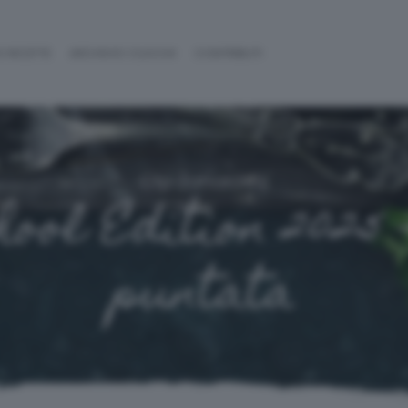
 RICETTE
ARCHIVIO CUOCHI
CONTRIBUTI
Cfp Zanardelli
hool Edition 2025 -
puntata