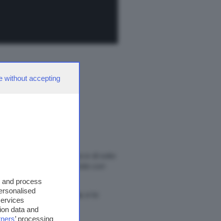
e without accepting
 gli studenti di cucina e di sala
nte alle mandorle salate con
s and process
personalised
 con shiso in tempura
, e la
services
i zucchero
.
ion data and
tners
’ processing